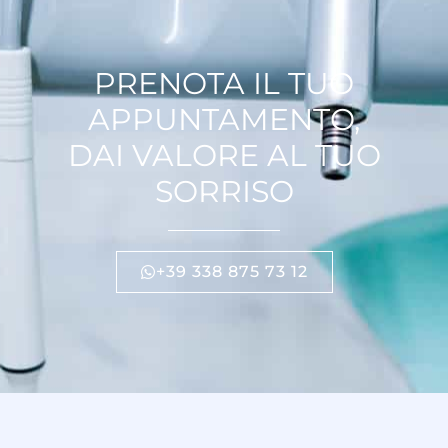
PRENOTA IL TUO
APPUNTAMENTO,
DAI VALORE AL TUO
SORRISO
+39 338 875 73 12​